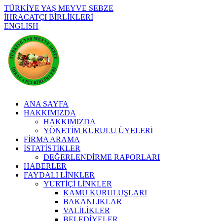
TÜRKİYE YAŞ MEYVE SEBZE
İHRACATÇI BİRLİKLERİ
ENGLISH
ANA SAYFA
HAKKIMIZDA
HAKKIMIZDA
YÖNETİM KURULU ÜYELERİ
FİRMA ARAMA
İSTATİSTİKLER
DEĞERLENDİRME RAPORLARI
HABERLER
FAYDALI LİNKLER
YURTİÇİ LİNKLER
KAMU KURULUŞLARI
BAKANLIKLAR
VALİLİKLER
BELEDİYELER