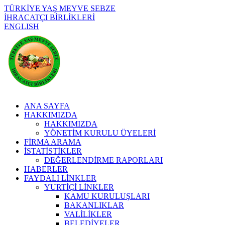
TÜRKİYE YAŞ MEYVE SEBZE
İHRACATÇI BİRLİKLERİ
ENGLISH
ANA SAYFA
HAKKIMIZDA
HAKKIMIZDA
YÖNETİM KURULU ÜYELERİ
FİRMA ARAMA
İSTATİSTİKLER
DEĞERLENDİRME RAPORLARI
HABERLER
FAYDALI LİNKLER
YURTİÇİ LİNKLER
KAMU KURULUŞLARI
BAKANLIKLAR
VALİLİKLER
BELEDİYELER